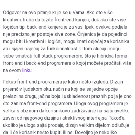
Odgovor na ovo pitanje krije se u Vama. Ako ste više
kreativni, treba da težite front-end karijeri, dok ako ste više
logičan tip, back-end karijera je za vas. Ipak, ovakva podjela
nije precizna jer postoje sive zone. Činjenica je da pojedinci
mogu biti i kreativni i logični, mogu imati osjećaj za korisnika
ali i sjajan osjećaj za funkcionalnost. U tom slučaju mogu
sebe smatrati full stack programerom, što je hibridna forma
front-end i back-end programera o kojoj možete pročitati više
na ovom
linku
.
Fokus front-end programera je kako nešto izgleda. Dizajn
prijemčiv ljudskom oku, način na koji se sa jedne opcije
prelazi na drugu, jačina boja i usklađenost praznih polja je ono
što zanima front-end programera. Uloga ovog programera je
velika s obzirom da korisnikovo zadržavanje na sajtu uveliko
zavisi od njegovog dizajna i atraktivnog interfejsa. Takođe,
ukoliko je uloga sajta prodaja, dizajn velikim dijelom odlučuje
da li će korisnik nešto kupiti ili ne. Dovoljno je nekoliko