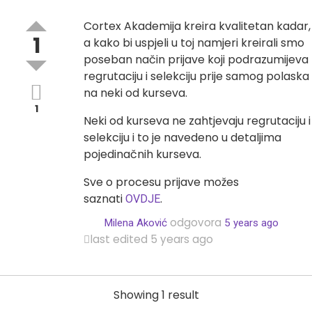
Cortex Akademija kreira kvalitetan kadar,
1
a kako bi uspjeli u toj namjeri kreirali smo
poseban način prijave koji podrazumijeva
regrutaciju i selekciju prije samog polaska
na neki od kurseva.
1
Neki od kurseva ne zahtjevaju regrutaciju i
selekciju i to je navedeno u detaljima
pojedinačnih kurseva.
Sve o procesu prijave možes
saznati
.
OVDJE
odgovora
Milena Aković
5 years ago
last edited 5 years ago
Showing 1 result